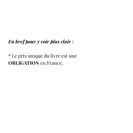
En bref pour y voir plus clair :
* Le prix unique du livre est une 
OBLIGATION
 en France.
* Un prix peut être modifié 
seulement si le livre a été en stock 
depuis plus de 6 mois et sorti dans 
le commerce 
depuis au moins 2 ans
.
* Lorsque vous faites une offre sur 
votre ebook, n'oubliez pas de 
c
hanger de prix sur toutes les 