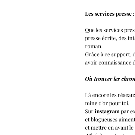
Les services presse
Que les services pres
presse écrite, des in
roman.
Grâce à ce support, 
avoir connaissance d
Où trouver les chron
Là encore les réseau
mine d'or pour toi.
Sur 
instagram
 par e
et blogueuses aiment
et mettre en avant le 