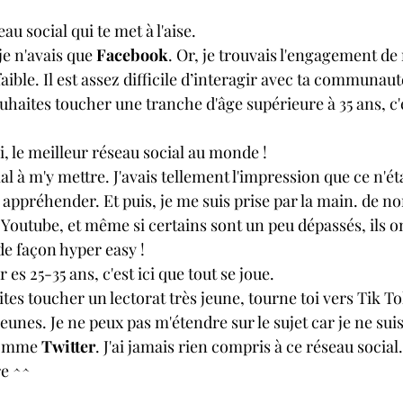
u social qui te met à l'aise.
e n'avais que 
Facebook
. Or, je trouvais l'engagement de
ble. Il est assez difficile d’interagir avec ta communaut
uhaites toucher une tranche d'âge supérieure à 35 ans, c'est
i, le meilleur réseau social au monde !
al à m'y mettre. J'avais tellement l'impression que ce n'ét
 à appréhender. Et puis, je me suis prise par la main. de 
r Youtube, et même si certains sont un peu dépassés, ils on
 de façon hyper easy !
 es 25-35 ans, c'est ici que tout se joue.
aites toucher un lectorat très jeune, tourne toi vers Tik T
jeunes. Je ne peux pas m'étendre sur le sujet car je ne suis
comme 
Twitter
. J'ai jamais rien compris à ce réseau social
re ^^