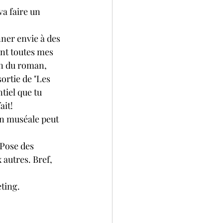
a faire un 
nner envie à des 
nt toutes mes 
on du roman, 
sortie de "Les 
tiel que tu 
ait! 
on muséale peut 
 Pose des 
 autres. Bref, 
ting.