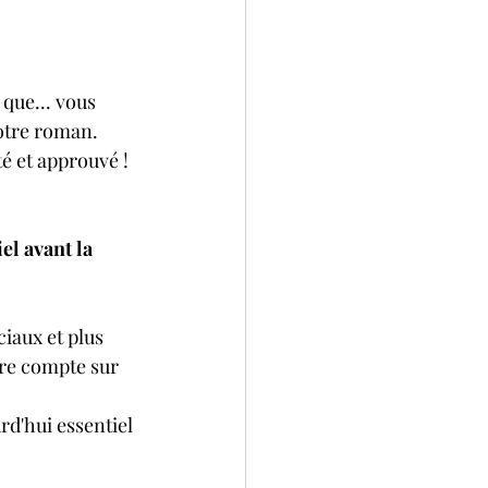
 que... vous 
otre roman.
té et approuvé !
el avant la 
iaux et plus 
tre compte sur 
rd'hui essentiel 