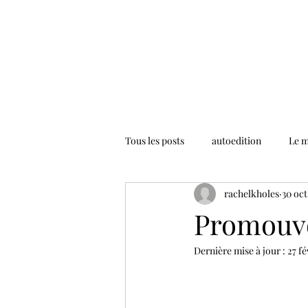
Tous les posts
autoedition
Le m
rachelkholes
30 oct
Promouvoi
Dernière mise à jour :
27 fé