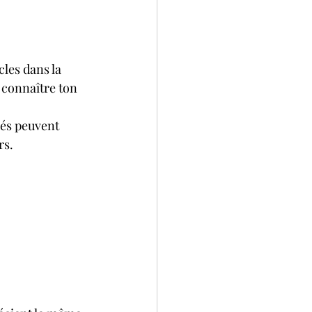
les dans la 
 connaître ton 
hés peuvent 
rs.