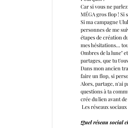
Car si vous ne parlez
MÉGA gros flop ! Si si
Si ma campagne Ulule 
personnes de me sui
étapes de création d
mes hésitations... tout
Ombres de la lune" et
partages, que tu t'ouv
Dans mon ancien trav
faire un flop, si pers
Alors, partage, n'ai p
questions à ta commun
crée du lien avant de 
 Les réseaux sociau
Quel réseau social c