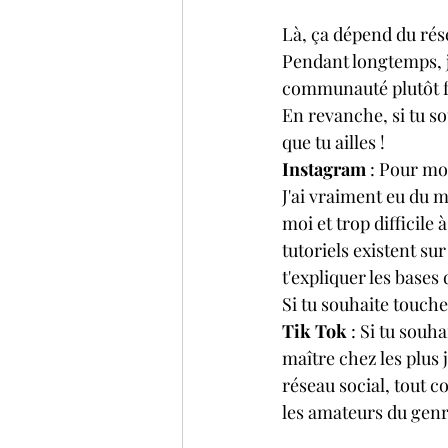
Là, ça dépend du résea
Pendant longtemps, j
communauté plutôt fai
En revanche, si tu so
que tu ailles !
Instagram 
: Pour mo
J'ai vraiment eu du m
moi et trop difficile
tutoriels existent su
t'expliquer les bases
Si tu souhaite toucher
Tik Tok
 : Si tu souh
maître chez les plus 
réseau social, tout 
les amateurs du gen