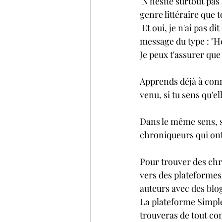
 N'hésite surtout pas à voir ce qu'ils font, à te renseigner et vérifier qu'ils apprécient le même 
genre littéraire que t
 Et oui, je n'ai pas dit de les contacter (pour ne pas dire harceler) tout de suite avec un 
message du type : "He
Je peux t'assurer que 
Apprends déjà à conn
venu, si tu sens qu'e
Dans le même sens, si
chroniqueurs qui ont 
Pour trouver des chr
vers des plateformes 
auteurs avec des blo
La plateforme Simple
trouveras de tout com