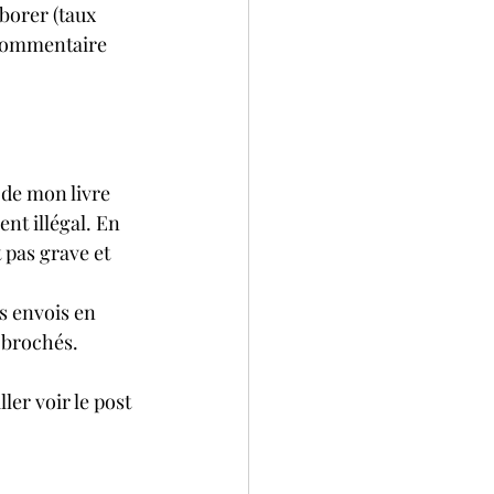
borer (taux 
commentaire 
 de mon livre 
nt illégal. En 
 pas grave et 
s envois en 
 brochés.
ler voir le post 