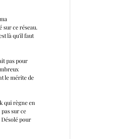
 ma 
é sur ce réseau.
 là qu'il faut 
ait pas pour 
nombreux 
t le mérite de 
ok qui règne en 
 pas sur ce 
. Désolé pour 