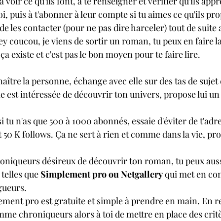
oi, puis à t'abonner à leur compte si tu aimes ce qu'ils pr
y coucou, je viens de sortir un roman, tu peux en faire l
ça existe et c'est pas le bon moyen pour te faire lire.
aître la personne, échange avec elle sur des tas de sujet
lle est intéressée de découvrir ton univers, propose lui un
 tu n'as que 500 à 1000 abonnés, essaie d'éviter de t'adre
50 K follows. Ça ne sert à rien et comme dans la vie, pro
oniqueurs désireux de découvrir ton roman, tu peux auss
telles que 
Simplement pro ou Netgallery
 qui met en con
gueurs.
ment pro est gratuite et simple à prendre en main. En re
me chroniqueurs alors à toi de mettre en place des critè