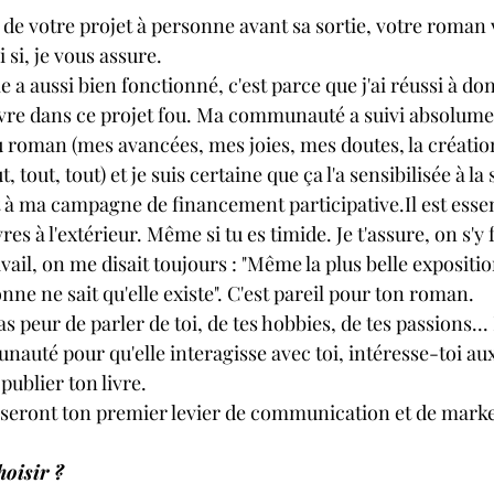
 de votre projet à personne avant sa sortie, votre roman v
 si, je vous assure.
a aussi bien fonctionné, c'est parce que j'ai réussi à do
vre dans ce projet fou. Ma communauté a suivi absolume
u roman (mes avancées, mes joies, mes doutes, la créati
, tout, tout) et je suis certaine que ça l'a sensibilisée à la 
 à ma campagne de financement participative.Il est essen
res à l'extérieur. Même si tu es timide. Je t'assure, on s'y f
ail, on me disait toujours : "Même la plus belle expositi
onne ne sait qu'elle existe". C'est pareil pour ton roman.
as peur de parler de toi, de tes hobbies, de tes passions...
auté pour qu'elle interagisse avec toi, intéresse-toi aux
publier ton livre.
x seront ton premier levier de communication et de marke
hoisir ?