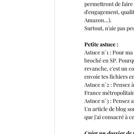
permettront de faire 
d'engagement, quali
Amazon...). 
Surtout, n'aie pas peu
Petite astuce :
Astuce n°1 : Pour ma 
broché en SP. Pourquo
revanche, c'est un coû
envoie tes fichiers e
Astuce n°2 : Pensez à
France métropolitain
Astuce n°3 : Pensez au
Un article de blog sor
que j'ai consacré à ce 
Créer un dossier de 